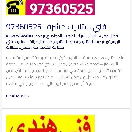
فني ستلايت مشرف 97360525
أفضل فني ستلايت
,
اشتراك القنوات
,
المواضيع
,
برمجة
,
Kuwait-Satellite
الريسيفير
,
تركيب الستلايت
,
تصليح الستلايت
,
خدماتنا
,
صيانة الستلايت
,
فتي
ستلايت الكويت
,
فني هندي
,
مقالات
فني ستلايت هندي مشرف – الكويت تركيب صيانة برمجة تصليح الستلايت و
الريسيفير – خدمة 24 ساعة على مدار الاسبوع فني مشرف هي خدمة
متميزة تقدمها افضل شركة فني ستلايت لجميع الأفراد و الأشخاص الذين
يعانون من مشاكل في صحن الستلايت الخاص بهم سواء تشويش على
القنوات أو عدم إذاعتها وبالتالي عدم قدرتهم علي متابعة
Read More »
فني
ستلايت
كيفان