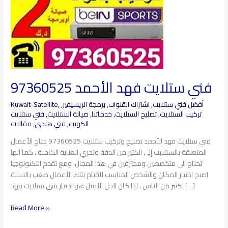
فني ستلايت فهد الأحمد 97360525
أفضل فني ستلايت
,
اشتراك القنوات
,
برمجة الريسيفير
,
,
Kuwait-Satellite
تركيب الستلايت
,
تصليح الستلايت
,
خدماتنا
,
صيانة الستلايت
,
فتي ستلايت
الكويت
,
فني هندي
,
مقالات
فني ستلايت فهد الأحمد تصليح وتركيب ستلايت 97360525 حتاج الأعمال
المتعلقة بالستلايت إلى الكثير من الدقة وتحري العناية الكاملة ، كما انها
تحتاج الى متخصصين ومحترفين في هذا المجال، ومع تقدم التكنولوجيا
اصبح اختيار المكان والشخص المناسب للقيام بتلك الأعمال صعب بالنسبة
لكثير من الناس ، لذا كان الحل الأمثل هو اختيار فني ستلايت فهد […]
Read More »