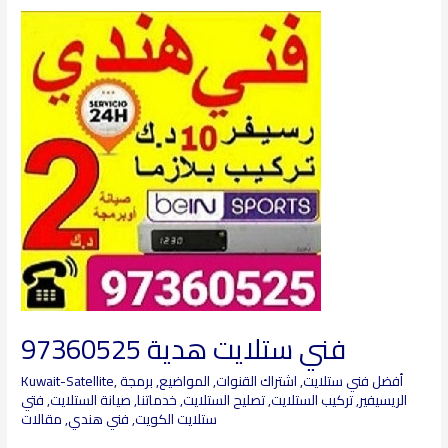
فني
ستلايت
هدية
97360525
فني ستلايت هدية 97360525
أفضل فني ستلايت
,
اشتراك القنوات
,
المواضيع
,
برمجة
,
Kuwait-Satellite
الريسيفير
,
تركيب الستلايت
,
تصليح الستلايت
,
خدماتنا
,
صيانة الستلايت
,
فتي
ستلايت الكويت
,
فني هندي
,
مقالات