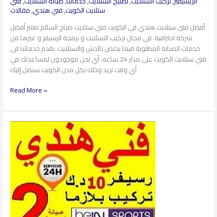
الريسيفير
,
تركيب الستلايت
,
تصليح الستلايت
,
خدماتنا
,
صيانة الستلايت
,
فتي
ستلايت الكويت
,
فني هندي
,
مقالات
أفضل فنى ستلايت هندي في الكويت فني ستلايت صباح السالم نعتبر أفضل
شركة احترافية. في مجال تركيب التسلايت و برمجة الرسيفر و غيرها من
خدمات الصيانة المطلوبة فيما يختص بالدش والستلايت. نقدم خدماتنا في
فني ستلايت الكويت على مدار 24 ساعه. أي نحن موجودون لمساعدتك في
أي وقت تريد وذلك بكل مدن الكويت سنصل إليك
Read More »
فني
ستلايت
شرق
97360525