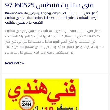
فني ستلايت فنيطيس 97360525
أفضل فني ستلايت
,
اشتراك القنوات
,
برمجة الريسيفير
,
,
Kuwait-Satellite
تركيب الستلايت
,
تصليح الستلايت
,
خدماتنا
,
صيانة الستلايت
,
فتي ستلايت
الكويت
,
فني هندي
,
مقالات
افضل فني ستلايت فنيطيس- الكويت ساتلايت فنيطيس. رقم فني ستلايت
97360525. فني خبير ستلايت الكويت لديها الكثير من المهارات المتعددة
في الستلايت. و الذى أصبح اليوم هاما لنا جميعا لذا نحن في فني خبير
ستلايت الكويت نواصل العمل الدائم. و نسعى بشكل مستمر لتتسخير خبراتنا
في خدمتكم, و هو الامر الذى يسمح لنا بالمزيد من
Read More »
فني
ستلايت
صباح
الناصر
97360525