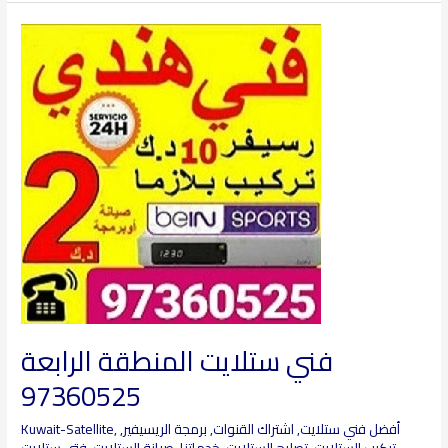
فني
ستلايت
المنطقة
الرابعة
97360525
فني ستلايت المنطقة الرابعة
97360525
أفضل فني ستلايت
,
اشتراك القنوات
,
برمجة الريسيفير
,
,
Kuwait-Satellite
تركيب الستلايت
,
تصليح الستلايت
,
خدماتنا
,
صيانة الستلايت
,
فتي ستلايت