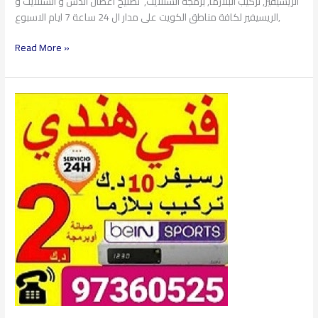
الريسيفير, تركيب البلازما, برمجة الستلايت, تصليح أعطال الدش و الستلايت و
الريسيفير لكافة مناطق الكويت على مدار ال 24 ساعة 7 ايام الاسبوع,
Read More »
فني
ستلايت
فنيطيس
97360525