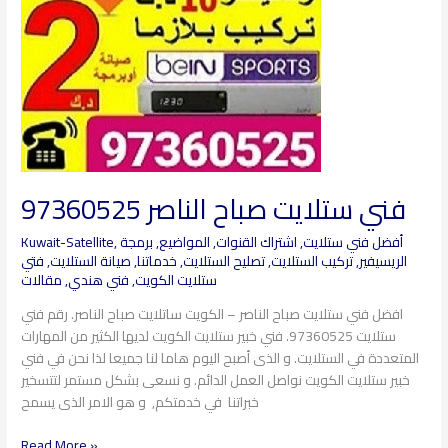
فني ستلايت صباح الناصر 97360525
أفضل فني ستلايت
,
اشتراك القنوات
,
المواضيع
,
برمجة
,
Kuwait-Satellite
الريسيفير
,
تركيب الستلايت
,
تصليح الستلايت
,
خدماتنا
,
صيانة الستلايت
,
فتي
ستلايت الكويت
,
فني هندي
,
مقالات
افضل فني ستلايت صباح الناصر – الكويت ساتلايت صباح الناصر. رقم فني
ستلايت 97360525. فني خبير ستلايت الكويت لديها الكثير من المهارات
المتعددة في الستلايت. و الذى أصبح اليوم هاما لنا جميعا لذا نحن في فني
خبير ستلايت الكويت نواصل العمل الدائم. و نسعى بشكل مستمر لتتسخير
خبراتنا في خدمتكم, و هو الامر الذى يسمح
Read More »