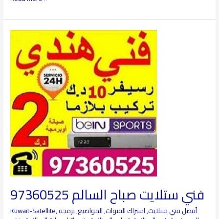
فني
ستلايت
صباح
السالم
97360525
فني ستلايت صباح السالم 97360525
أفضل فني ستلايت
,
اشتراك القنوات
,
المواضيع
,
برمجة
,
Kuwait-Satellite