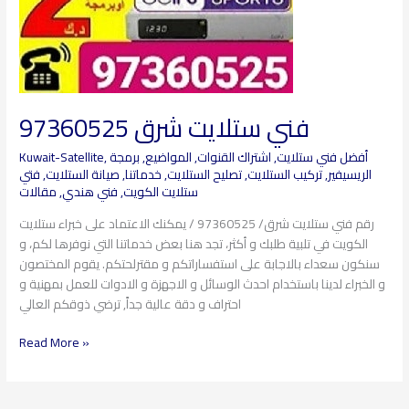
فني ستلايت شرق 97360525
أفضل فني ستلايت
,
اشتراك القنوات
,
المواضيع
,
برمجة
,
Kuwait-Satellite
الريسيفير
,
تركيب الستلايت
,
تصليح الستلايت
,
خدماتنا
,
صيانة الستلايت
,
فتي
ستلايت الكويت
,
فني هندي
,
مقالات
رقم فني ستلايت شرق/ 97360525 / يمكنك الاعتماد على خبراء ستلايت
الكويت في تلبية طلبك و أكثر، تجد هنا بعض خدماتنا التي نوفرها لكم، و
سنكون سعداء بالاجابة على استفساراتكم و مقترلحتكم. يقوم المختصون
و الخبراء لدينا باستخدام احدث الوسائل و الاجهزة و الادوات للعمل بمهنية و
احتراف و دقة عالية جداً, ترضي ذوقكم العالي
Read More »