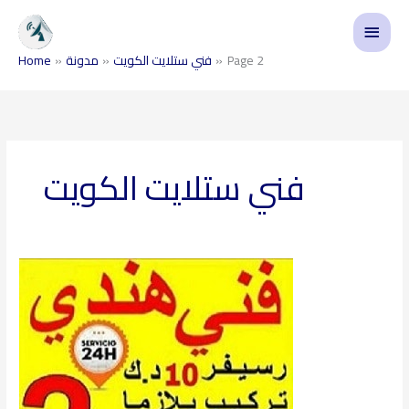
Skip
Main
to
content
Menu
Page 2
فني ستلايت الكويت
مدونة
Home
فني ستلايت الكويت
فني
ستلايت
فهد
الأحمد
97360525