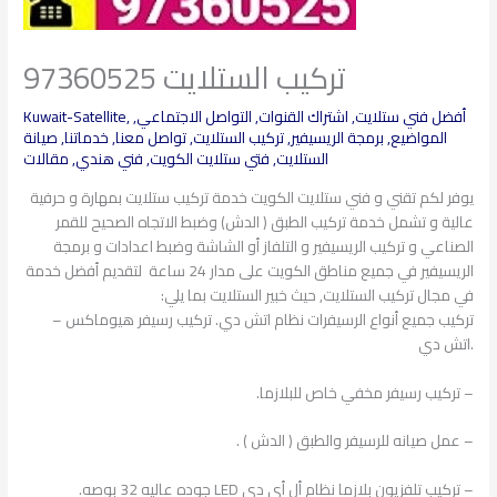
تركيب الستلايت 97360525
أفضل فني ستلايت
,
اشتراك القنوات
,
التواصل الاجتماعي
,
,
Kuwait-Satellite
المواضيع
,
برمجة الريسيفير
,
تركيب الستلايت
,
تواصل معنا
,
خدماتنا
,
صيانة
الستلايت
,
فتي ستلايت الكويت
,
فني هندي
,
مقالات
يوفر لكم تقني و فني ستلايت الكويت خدمة تركيب ستلايت بمهارة و حرفية
عالية و تشمل خدمة تركيب الطبق ( الدش) وضبط الاتجاه الصحيح للقمر
الصناعي و تركيب الريسيفير و التلفاز أو الشاشة وضبط اعدادات و برمجة
الريسيفير في جميع مناطق الكويت على مدار 24 ساعة لتقديم أفضل خدمة
في مجال تركيب الستلايت, حيث خبير الستلايت بما يلي:
– تركيب جميع أنواع الرسيفرات نظام اتش دي. تركيب رسيفر هيوماكس
اتش دي.
– تركيب رسيفر مخفي خاص للبلازما.
– عمل صيانه للرسيفر والطبق ( الدش ) .
– تركيب تلفزيون بلازما نظام أل أي دي LED جوده عاليه 32 بوصه.