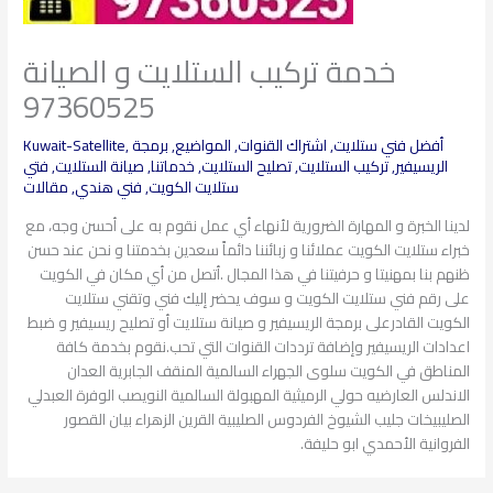
خدمة تركيب الستلايت و الصيانة
97360525
أفضل فني ستلايت
,
اشتراك القنوات
,
المواضيع
,
برمجة
,
Kuwait-Satellite
الريسيفير
,
تركيب الستلايت
,
تصليح الستلايت
,
خدماتنا
,
صيانة الستلايت
,
فتي
ستلايت الكويت
,
فني هندي
,
مقالات
لدينا الخبرة و المهارة الضرورية لأنهاء أي عمل نقوم به على أحسن وجه، مع
خبراء ستلايت الكويت عملائنا و زبائننا دائماً سعدين بخدمتنا و نحن عند حسن
ظنهم بنا بمهنيتا و حرفيتنا في هذا المجال .أتصل من أي مكان في الكويت
على رقم فني ستلايت الكويت و سوف يحضر إليك فني وتقني ستلايت
الكويت القادرعلى برمجة الريسيفير و صيانة ستلايت أو تصليح ريسيفير و ضبط
اعدادات الريسيفير وإضافة ترددات القنوات التي تحب.نقوم بخدمة كافة
المناطق في الكويت سلوى الجهراء السالمية المنقف الجابرية العدان
الاندلس العارضيه حولي الرميثية المهبولة السالمية النويصب الوفرة العبدلي
الصليبيخات جليب الشيوخ الفردوس الصليبية القرين الزهراء بيان القصور
الفروانية الأحمدي ابو حليفة.