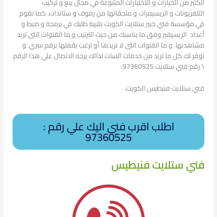
الكثير من الخيارات و الأختيارات المتنوعة في مجال بيع و تركيب
التلفزيونات و الريسيفرات و ملحقاتها من رفوف و ستاندات. كما نقوم
في مؤسسة فني خبير ستلايت الكويت بتلبية طلبك في برمجة و ضبط و
أعداد الريسيفير وفق ما يناسبك من حيث الترتيب و ما القنوات التى تريد
مشاهدنها و ما القنوات التى لا تريدها أو ترغب بقفلها برقم سري. و
نوفر لك كل ما تريد من خدمات السات لذالك يرجه الاتصال علي هذا الرقم
\ رقم فني ستلايت 97360525.
فني ستلايت فنيطيس الكويت.
اطلب اقرب فني اليك علي رقم :
97360525
فني ستلايت فنيطيس