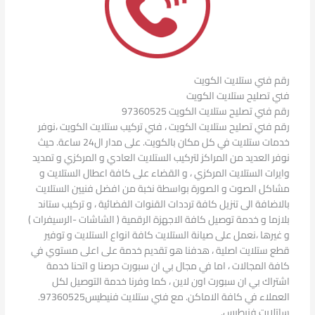
رقم فني ستلايت الكويت
فني تصليح ستلايت الكويت
رقم فني تصليح ستلايت الكويت 97360525
رقم فني تصليح ستلايت الكويت ، فني تركيب ستلايت الكويت ،نوفر
خدمات ستلايت في كل مكان بالكويت. على مدار ال24 ساعة. حيث
نوفر العديد من المراكز لتركيب الستلايت العادي و المركزي و تمديد
وايرات الستلايت المركزي ، و القضاء على كافة اعطال الستلايت و
مشاكل الصوت و الصورة بواسطة نخبة من افضل فنيين الستلايت
بالاضافة الى تنزيل كافة ترددات القنوات الفضائية ، و تركيب ستاند
بلازما و خدمة توصيل كافة الاجهزة الرقمية ( الشاشات -الرسيفرات )
و غيرها ،نعمل على صيانة الستلايت كافة انواع الستلايت و توفير
قطع ستلايت اصلية ، هدفنا هو تقديم خدمة على اعلى مستوي في
كافة المجالات ، اما في مجال بي ان سبورت حرصنا و اتحنا خدمة
اشتراك بي ان سبورت اون لاين ، كما وفرنا خدمة التوصيل لكل
العملاء في كافة الاماكن. مع فني ستلايت فنيطيس97360525.
ساتلايت فنيطيس.