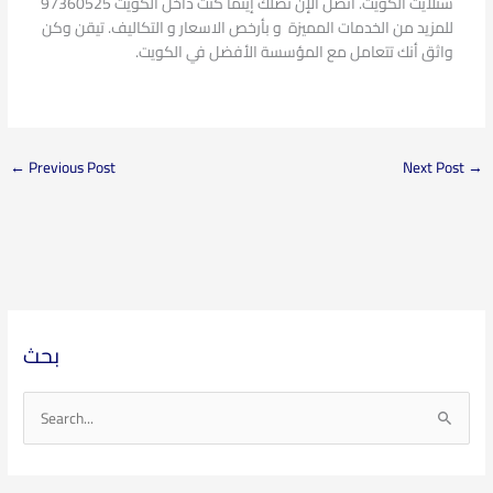
ستلايت الكويت. اتصل الإن نصلك إينما كنت دأخل الكويت 97360525
للمزيد من الخدمات المميزة و بأرخص الاسعار و التكاليف. تيقن وكن
واثق أنك تتعامل مع المؤسسة الأفضل في الكويت.
←
Previous Post
Next Post
→
ا
ا
بحث
ل
ل
أ
م
ر
و
S
ش
ا
e
ي
ض
a