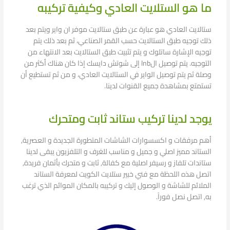
ما هو الستلايت العادي وكيفية تركيبه
ستالايت العادي هو عبارة عن طبق ستالايت موفر ان واير ويتم بعد
ذلك توجيه طبق الستالايت حسب القمر الصناعي، ثم بعد ذلك يتم
توجيه الإشارة ساتلوك و يتم تثبيت طبق الستالايت بعد الانتهاء من
التوجيه. يتم توصيل الlnb إلى شوتش دايسك إذا كان هناك أكثر من
وصلة ثم يتم توصيل الواير في الستالايت العادي، و من ثم تستطيع أن
تستمتع بمشاهدة جميع القنوات لدينا.
يوجد لدينا تركيب ستاند ثابت ومتحرك
أهم مرفقات و اكسسوارات الشاشات المتطورة الجديدة و العصرية,
الستاند مميز اصلي و جميل و مناسب للغرف و التلفزيون يبقى لدينا
ستاندات تلفاز و رسيفر اصلية مع كفالة, ثابت و متحرك بأثمان فريدة,
اتصل هذه اللحظة مع فني خبير ستلايت الكويت لمعرفة الستاند
الملائم للشاشة و الوصول إليك و تركيبه بالمكان الموائم الذي ترغب
به, اتصل نصل فوراً.