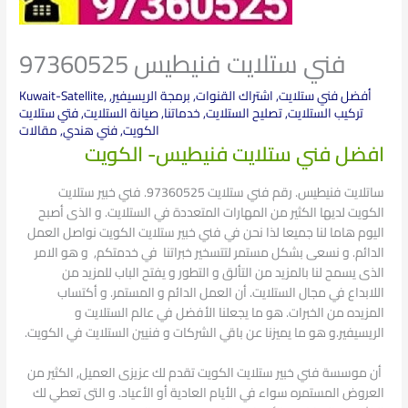
فني ستلايت فنيطيس 97360525
أفضل فني ستلايت
,
اشتراك القنوات
,
برمجة الريسيفير
,
,
Kuwait-Satellite
تركيب الستلايت
,
تصليح الستلايت
,
خدماتنا
,
صيانة الستلايت
,
فتي ستلايت
الكويت
,
فني هندي
,
مقالات
افضل فني ستلايت فنيطيس- الكويت
ساتلايت فنيطيس. رقم فني ستلايت 97360525. فني خبير ستلايت
الكويت لديها الكثير من المهارات المتعددة في الستلايت. و الذى أصبح
اليوم هاما لنا جميعا لذا نحن في فني خبير ستلايت الكويت نواصل العمل
الدائم. و نسعى بشكل مستمر لتتسخير خبراتنا في خدمتكم, و هو الامر
الذى يسمح لنا بالمزيد من التألق و التطور و يفتح الباب للمزيد من
اللابداع في مجال الستلايت. أن العمل الدائم و المستمر. و أكتساب
المزيده من الخبرات. هو ما يجعلنا الأفضل في عالم الستلايت و
الريسيفير.و هو ما يميزنا عن باقي الشركات و فنيين الستلايت في الكويت.
أن موسسة فني خبير ستلايت الكويت تقدم لك عزيزى العميل, الكثير من
العروض المستمره سواء في الأيام العادية أو الأعياد. و التى تعطي لك