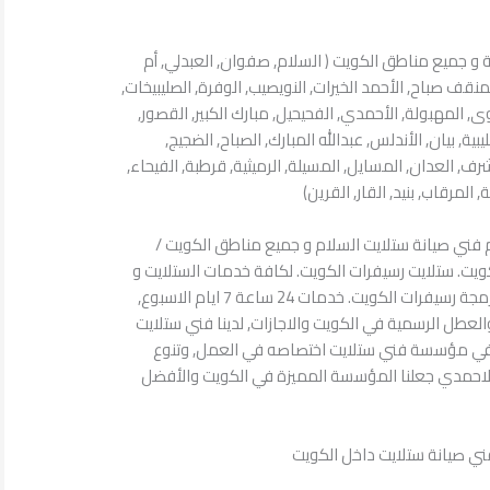
 ساعة بكافة و جميع مناطق الكويت ( السلام, صفوان, العبدلي, أم
منقف صباح, الأحمد الخيرات, النويصيب, الوفرة, الصليبيخات,
ى, المهبولة, الأحمدي, الفحيحيل, مبارك الكبير, القصور,
ية, بيان, الأندلس, عبدالله المبارك, الصباح, الضجيج,
شرف, العدان, المسايل, المسيلة, الرميثية, قرطبة, الفيحاء,
المرقاب, بنيد, القار, القرين)
 فني صيانة ستلايت السلام و جميع مناطق الكويت /
لايت الكويت. ستلايت رسيفرات الكويت. لكافة خدمات الستلايت و
الرسيفر. صيانة دش و رسيفر. برمجة رسيفرات الكويت. خدمات 24 ساعة 7 ايام الاسبوع,
لعطل الرسمية في الكويت والاجازات, لدينا فني ستلايت
في مؤسسة فني ستلايت اختصاصه في العمل, وتنوع
لاحمدي جعلنا المؤسسة المميزة في الكويت والأفضل
ي صيانة ستلايت داخل الكويت