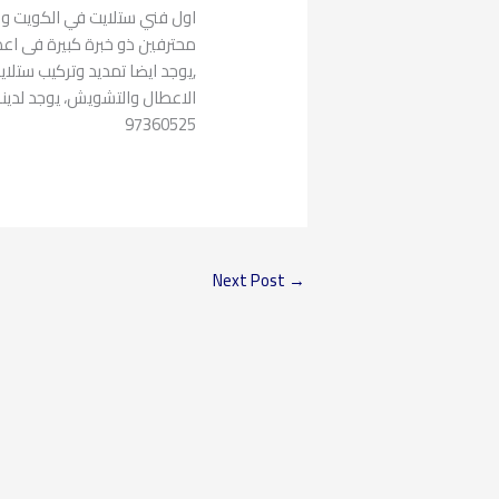
اول فني ستلايت في الكويت و 
محترفين ذو خبرة كبيرة فى اعط
,يوجد ايضا تمديد وتركيب ستلا
الاعطال والتشويش، يوجد لدين
97360525
Next Post
→