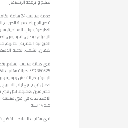
تصليح و برمجة الريسيفير.
خدمة ستالايت 24
قصر, الجهراء, مدينة الكويت, ال
العارضية, حولي, السالمية, سلو
الزهراء, خيطان, الفردوس, الصليب
الفروانية, العمرية, الجابرية, م
كيفان, الشعب, الدعية, الدسمة, 
فني صيانة ستلايت السلام. رقم
97360525 /. صيانة ست
نعمل في جميع ايام الاسبوع وا
محترافيين بعملهم, لكل فني 
الاختصاصات في فني ستلايت ا
منذ 14 سنة.
فني ستلايت السلام – افضل فن