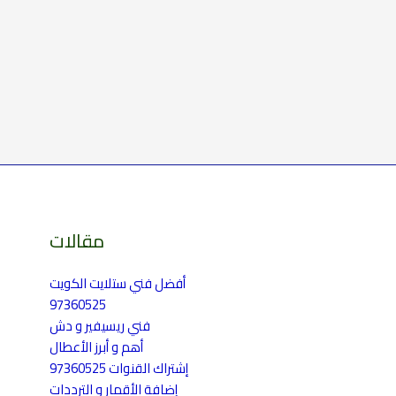
مقالات
أفضل فني ستلايت الكويت
97360525
فني ريسيفير و دش
أهم و أبرز الأعطال
إشتراك القنوات 97360525
إضافة الأقمار و الترددات