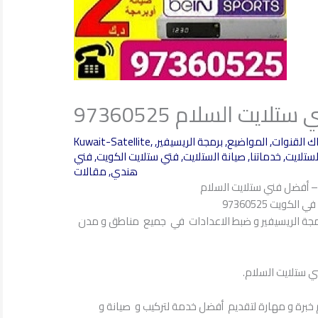
ستلايت السلام 97360525
ك القنوات
,
المواضيع
,
برمجة الريسيفير
,
,
Kuwait-Satellite
لستلايت
,
خدماتنا
,
صيانة الستلايت
,
فتي ستلايت الكويت
,
فني
هندي
,
مقالات
– أفضل فني ستلايت السلام
ويت 97360525
جة الريسيفير و ضبط الاعدادات في جميع مناطق و مدن
ي ستلايت السلام.
م خبرة و مهارة لتقديم أفضل خدمة لتركيب و صيانة و