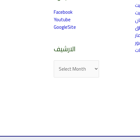
يت
Facebook
يت
Youtube
ان
GoogleSite
طق
ار
ر
الارشيف
ات