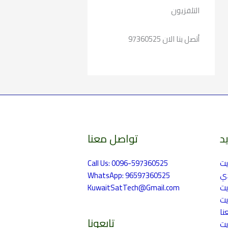
التلفزيون
أتصل بنا الان 97360525
د
تواصل معنا
الارشيف
يت
Call Us: 0096-597360525
دي
WhatsApp: 96597360525
يت
KuwaitSatTech@Gmail.com
يت
نا
تابعونا
يت