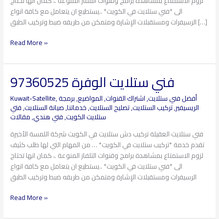
لزوم الاستمتاع بمشاهدة برامج وقنوات التلفاز المنوعة .، كمان انها تحتاج
الى *فني ستلايت في الكويت* ..يستطيع ان يتعامل مع كافة انواع
الرسيفرات ومستقبلات الإشارة ومتمكن من طريقه ضبط وتركيب الطبق […]
Read More »
فني ستلايت الوفرة 97360525
فني
ستلايت
أفضل فني ستلايت
,
اشتراك القنوات
,
المواضيع
,
برمجة
,
Kuwait-Satellite
الوفرة
الريسيفير
,
تركيب الستلايت
,
تصليح الستلايت
,
خدماتنا
,
صيانة الستلايت
,
فتي
97360525
ستلايت الكويت
,
فني هندي
,
مقالات
فني ستلايت العقيلة تركيب دش ستلايت في الكويت شركة اللمسة الأخيرة
تقدم خدمة *تركيب ستلايت في الكويت* … من المهام التي لها طلب كثيف
لزوم الاستمتاع بمشاهدة برامج وقنوات التلفاز المنوعة .، كمان انها تحتاج
الى *فني ستلايت في الكويت* ..يستطيع ان يتعامل مع كافة انواع
الرسيفرات ومستقبلات الإشارة ومتمكن من طريقه ضبط وتركيب الطبق
Read More »