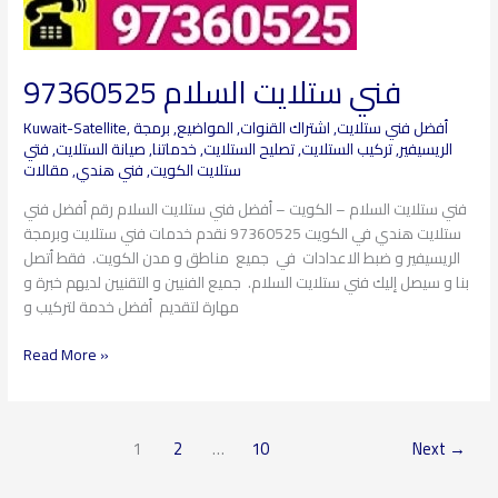
فني ستلايت السلام 97360525
أفضل فني ستلايت
,
اشتراك القنوات
,
المواضيع
,
برمجة
,
Kuwait-Satellite
الريسيفير
,
تركيب الستلايت
,
تصليح الستلايت
,
خدماتنا
,
صيانة الستلايت
,
فتي
ستلايت الكويت
,
فني هندي
,
مقالات
فني ستلايت السلام – الكويت – أفضل فني ستلايت السلام رقم أفضل فني
ستلايت هندي في الكويت 97360525 نقدم خدمات فني ستلايت وبرمجة
الريسيفير و ضبط الاعدادات في جميع مناطق و مدن الكويت. فقط أتصل
بنا و سيصل إليك فني ستلايت السلام. جميع الفنيين و التقنيين لديهم خبرة و
مهارة لتقديم أفضل خدمة لتركيب و
Read More »
1
2
…
10
Next
→