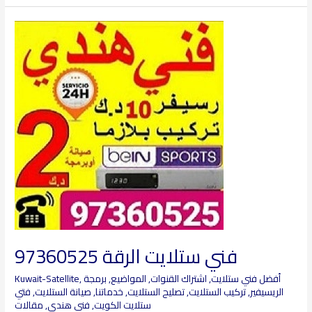
فني
ستلايت
الرقة
97360525
فني ستلايت الرقة 97360525
أفضل فني ستلايت
,
اشتراك القنوات
,
المواضيع
,
برمجة
,
Kuwait-Satellite
الريسيفير
,
تركيب الستلايت
,
تصليح الستلايت
,
خدماتنا
,
صيانة الستلايت
,
فتي
ستلايت الكويت
,
فني هندي
,
مقالات