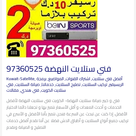
فني ستلايت النهضة 97360525
أفضل فني ستلايت
,
اشتراك القنوات
,
المواضيع
,
برمجة
,
Kuwait-Satellite
الريسيفير
,
تركيب الستلايت
,
تصليح الستلايت
,
خدماتنا
,
صيانة الستلايت
,
فتي
ستلايت الكويت
,
فني هندي
,
مقالات
فني و خبير صيانة ستلايت النهضة- الكويت فني ستلايت النهضة لأفضل
الخدمات و أحدث المعدات و أقل الأسعار نتميز بها و تجعلنا دائما الاختيار
الأفضل، إذا كنت عن تبحث عن السرعة فنحن نتميز بأننا الأفضل و الأسرع في
تركيب جميع أنواع الستلايت و أطباق الدش فضلا عن أننا نقدم أفضل خدمات
التصليح و الصيانة ونقدم