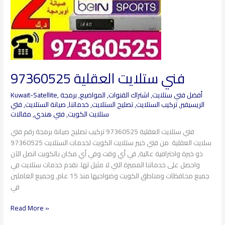
فني ستلايت العقلية​ 97360525
أفضل فني ستلايت
,
اشتراك القنوات
,
المواضيع
,
برمجة
,
Kuwait-Satellite
الريسيفير
,
تركيب الستلايت
,
تصليح الستلايت
,
خدماتنا
,
صيانة الستلايت
,
فتي
ستلايت الكويت
,
فني هندي
,
مقالات
فني ستلايت العقلية 97360525 تركيب تصليح صيانة برمجة رقم فني
سلايت العقلية من فني خبير ستلايت الكويت لخدمات الستلايت 97360525
ذو خبرة واحترافية عالية, في أي وقت وفي أي مكان بالكويت اتصل الآن
واحصل على خدماتنا المميزة التي لا مثيل لها. نقدم خدمات ستلايت في
جميع محافظات ومناطق الكويت وضواحيها منذ 15 عام, وجميع العاملين
في
Read More »