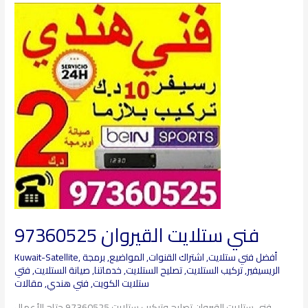
فني
ستلايت
القيروان
97360525
فني ستلايت القيروان 97360525
أفضل فني ستلايت
,
اشتراك القنوات
,
المواضيع
,
برمجة
,
Kuwait-Satellite
الريسيفير
,
تركيب الستلايت
,
تصليح الستلايت
,
خدماتنا
,
صيانة الستلايت
,
فتي
ستلايت الكويت
,
فني هندي
,
مقالات
فني ستلايت القيروان تصليح وتركيب ستلايت 97360525 حتاج الأعمال