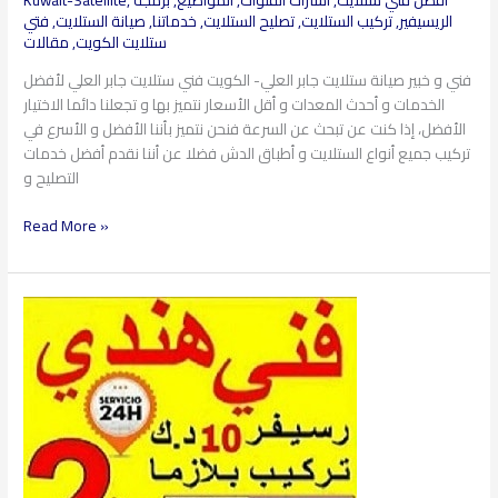
الريسيفير
,
تركيب الستلايت
,
تصليح الستلايت
,
خدماتنا
,
صيانة الستلايت
,
فتي
ستلايت الكويت
,
مقالات
فني و خبير صيانة ستلايت جابر العلي- الكويت فني ستلايت جابر العلي لأفضل
الخدمات و أحدث المعدات و أقل الأسعار نتميز بها و تجعلنا دائما الاختيار
الأفضل، إذا كنت عن تبحث عن السرعة فنحن نتميز بأننا الأفضل و الأسرع في
تركيب جميع أنواع الستلايت و أطباق الدش فضلا عن أننا نقدم أفضل خدمات
التصليح و
Read More »
فني
ستلايت
العقلية​
97360525