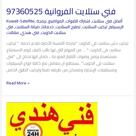
فني ستلايت الفروانية 97360525
فني
ستلايت
أفضل فني ستلايت
,
اشتراك القنوات
,
المواضيع
,
برمجة
,
Kuwait-Satellite
الفروانية
الريسيفير
,
تركيب الستلايت
,
تصليح الستلايت
,
خدماتنا
,
صيانة الستلايت
,
فتي
97360525
ستلايت الكويت
,
فني هندي
,
مقالات
تركيب دش ستلايت في الكويت *شركة اللمسة الأخيرة تقدم خدمة * تركيب
ستلايت في الكويت * … من المهام التي لها طلب كثيف لزوم الاستمتاع
بمشاهدة برامج وقنوات التلفاز المنوعة .، كمان انها تحتاج الى *فني
ستلايت في الكويت* ..يستطيع ان يتعامل مع كافة انواع الرسيفرات
ومستقبلات الإشارة ومتمكن من طريقه ضبط وتركيب الطبق الخاص
Read More »
فني
ستلايت
النهضة
97360525