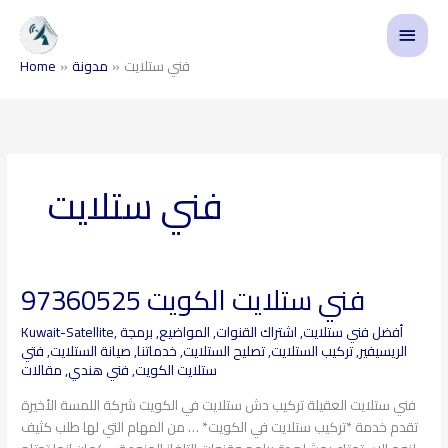
Skip
Main
to
content
Menu
فني ستلايت
مدونة
Home
فني ستلايت
فني ستلايت الكويت 97360525
فني
ستلايت
أفضل فني ستلايت
,
اشتراك القنوات
,
المواضيع
,
برمجة
,
Kuwait-Satellite
الكويت
الريسيفير
,
تركيب الستلايت
,
تصليح الستلايت
,
خدماتنا
,
صيانة الستلايت
,
فتي
97360525
ستلايت الكويت
,
فني هندي
,
مقالات
فني ستلايت العقيلة تركيب دش ستلايت في الكويت شركة اللمسة الأخيرة
تقدم خدمة *تركيب ستلايت في الكويت* … من المهام التي لها طلب كثيف