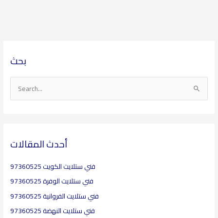
ا
ا
بحث
ل
ل
أ
م
ر
و
S
ش
ا
e
ي
ض
a
ف
ي
r
ع
c
أحدث المقالات
h
فني ستلايت الكويت 97360525
f
o
فني ستلايت الوفرة 97360525
r
فني ستلايت الفروانية 97360525
:
فني ستلايت النهضة 97360525