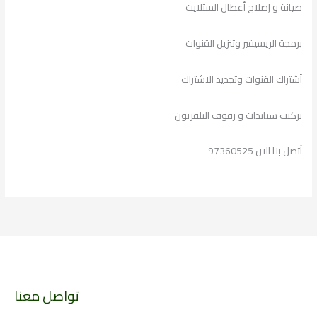
صيانة و إصلاح أعطال الستلايت
برمجة الريسيفير وتنزيل القنوات
أشتراك القنوات وتجديد الاشتراك
تركيب ستاندات و رفوف التلفزيون
أتصل بنا الان 97360525
تواصل معنا
الارشيف