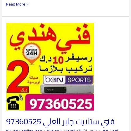
Read More »
فني
ستلايت
جابر
العلي
97360525
فني ستلايت جابر العلي 97360525
أفضل فني ستلايت
,
اشتراك القنوات
,
المواضيع
,
برمجة
,
Kuwait-Satellite