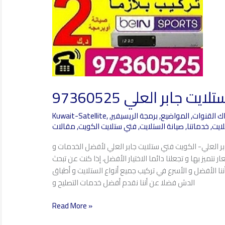
يت جابر العلي 97360525
ك القنوات
,
المواضيع
,
برمجة الريسيفير
,
,
Kuwait-Satellite
لايت
,
خدماتنا
,
صيانة الستلايت
,
فتي ستلايت الكويت
,
مقالات
بر العلي- الكويت فني ستلايت جابر العلي لأفضل الخدمات و
 نتميز بها و تجعلنا دائما الاختيار الأفضل، إذا كنت عن تبحث
ننا الأفضل و الأسرع في تركيب جميع أنواع الستلايت و أطباق
الدش فضلا عن أننا نقدم أفضل خدمات التصليح و
Read More »