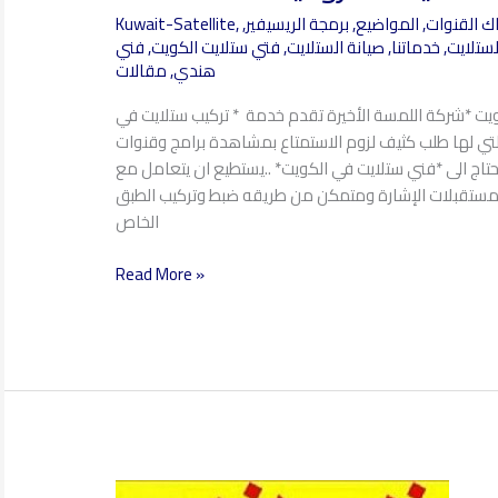
ستلايت
ك القنوات
,
المواضيع
,
برمجة الريسيفير
,
,
Kuwait-Satellite
الفروانية
لستلايت
,
خدماتنا
,
صيانة الستلايت
,
فتي ستلايت الكويت
,
فني
97360525
هندي
,
مقالات
يت *شركة اللمسة الأخيرة تقدم خدمة * تركيب ستلايت في
لتي لها طلب كثيف لزوم الاستمتاع بمشاهدة برامج وقنوات
 تحتاج الى *فني ستلايت في الكويت* ..يستطيع ان يتعامل مع
ومستقبلات الإشارة ومتمكن من طريقه ضبط وتركيب الطبق
الخاص
Read More »
فني