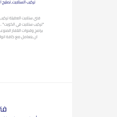
تركيب الستلايت
,
تصليح ا
فني ستلايت العقيلة تركي
*تركيب ستلايت في الكويت* …
برامج وقنوات التلفاز المنوع
ان يتعامل مع كافة انو
فني