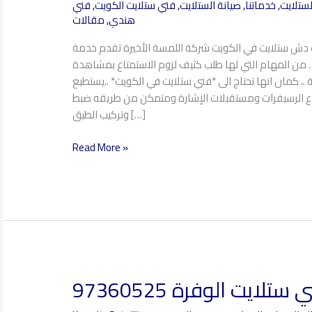
لستلايت
,
خدماتنا
,
صيانة الستلايت
,
فتي ستلايت الكويت
,
فني
97360525
هندي
,
مقالات
ب دش ستلايت في الكويت شركة اللمسة الأخيرة تقدم خدمة
 من المهام التي لها طلب كثيف لزوم الاستمتاع بمشاهدة
ة .، كمان انها تحتاج الى *فني ستلايت في الكويت* ..يستطيع
اع الرسيفرات ومستقبلات الإشارة ومتمكن من طريقه ضبط
وتركيب الطبق […]
Read More »
 ستلايت الوفرة 97360525
فني
ستلايت