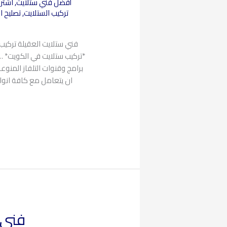
أفضل فني ستلايت
,
اشترا
تركيب الستلايت
,
تصليح ا
فني ستلايت العقيلة تركي
*تركيب ستلايت في الكويت* …
برامج وقنوات التلفاز المنوع
ان يتعامل مع كافة انو
فني ست