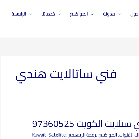
حول
مدونة
المواضيع
خدماتنا
الرئيسية
فني ساتالايت هندي
ستلايت الكويت 97360525
فني
ستلايت
ك القنوات
,
المواضيع
,
برمجة الريسيفير
,
,
Kuwait-Satellite
الكويت