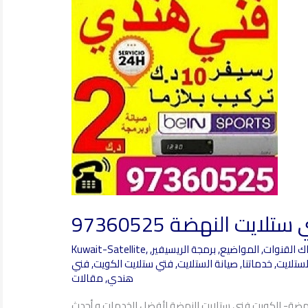
ستلايت
النهضة
97360525
ستلايت النهضة 97360525
ك القنوات
,
المواضيع
,
برمجة الريسيفير
,
,
Kuwait-Satellite
لستلايت
,
خدماتنا
,
صيانة الستلايت
,
فتي ستلايت الكويت
,
فني
هندي
,
مقالات
لنهضة- الكويت فني ستلايت النهضة لأفضل الخدمات و أحدث