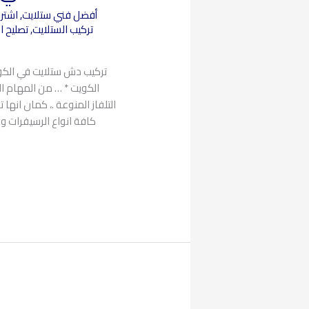
أفضل فني ستلايت
,
اشترا
تركيب الستلايت
,
تصليح ا
تركيب دش ستلايت في الكو
الكويت * … من المهام ا
التلفاز المنوعة .، كمان انها
كافة انواع الرسيفرات 