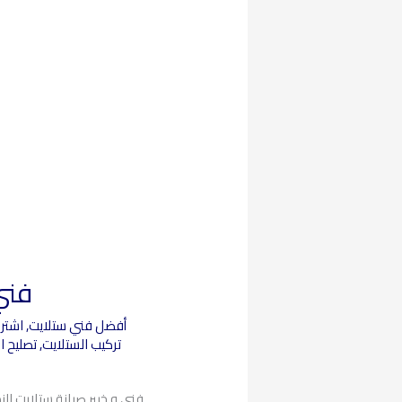
فني 
أفضل فني ستلايت
,
اشترا
تركيب الستلايت
,
تصليح ا
فني و خبير صيانة ستلايت ا