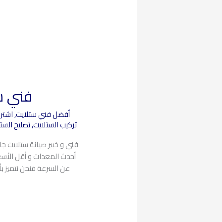
فني ستلا
أفضل فني ستلايت
,
اشترا
تركيب الستلايت
,
تصليح الست
فني و خبير صيانة ستلايت جا
أحدث المعدات و أقل الأسعار
عن السرعة فنحن نتميز بأ