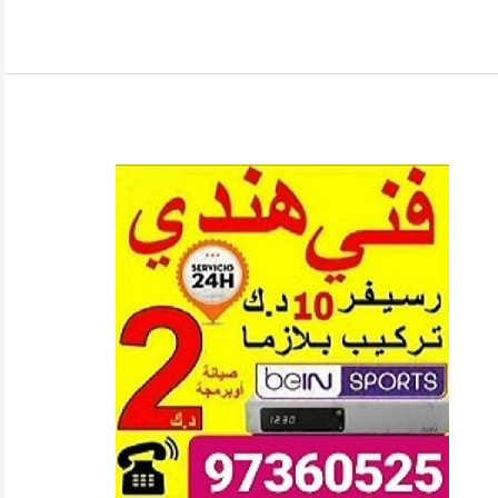
فني
ستلايت
العقلية​
97360525