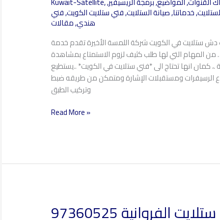
ك القنوات
,
المواضيع
,
برمجة الريسيفير
,
,
Kuwait-Satellite
الوفرة
لستلايت
,
خدماتنا
,
صيانة الستلايت
,
فتي ستلايت الكويت
,
فني
97360525
هندي
,
مقالات
ب دش ستلايت في الكويت شركة اللمسة الأخيرة تقدم خدمة
 من المهام التي لها طلب كثيف لزوم الاستمتاع بمشاهدة
ة .، كمان انها تحتاج الى *فني ستلايت في الكويت* ..يستطيع
اع الرسيفرات ومستقبلات الإشارة ومتمكن من طريقه ضبط
وتركيب الطبق
Read More »
لايت الفروانية 97360525
فني