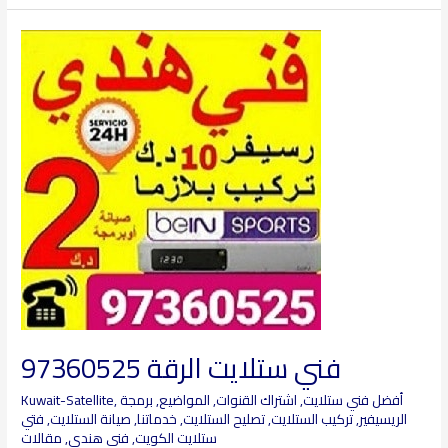
فني
ستلايت
الرقة
97360525
فني ستلايت الرقة 97360525
أفضل فني ستلايت
,
اشتراك القنوات
,
المواضيع
,
برمجة
,
Kuwait-Satellite
الريسيفير
,
تركيب الستلايت
,
تصليح الستلايت
,
خدماتنا
,
صيانة الستلايت
,
فتي
ستلايت الكويت
,
فني هندي
,
مقالات