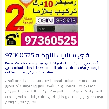
فني ستلايت النهضة 97360525
أفضل فني ستلايت
,
اشتراك القنوات
,
المواضيع
,
برمجة
,
Kuwait-Satellite
الريسيفير
,
تركيب الستلايت
,
تصليح الستلايت
,
خدماتنا
,
صيانة الستلايت
,
فتي
ستلايت الكويت
,
فني هندي
,
مقالات
فني و خبير صيانة ستلايت النهضة- الكويت فني ستلايت النهضة لأفضل
الخدمات و أحدث المعدات و أقل الأسعار نتميز بها و تجعلنا دائما الاختيار
الأفضل، إذا كنت عن تبحث عن السرعة فنحن نتميز بأننا الأفضل و الأسرع في
تركيب جميع أنواع الستلايت و أطباق الدش فضلا عن أننا نقدم أفضل خدمات
التصليح و الصيانة ونقدم