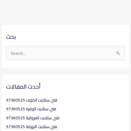
ا
ا
بحث
ل
ل
أ
م
ر
و
S
ش
ا
e
ي
ض
a
ف
ي
r
ع
c
أحدث المقالات
h
فني ستلايت الكويت 97360525
f
o
فني ستلايت الوفرة 97360525
r
فني ستلايت الفروانية 97360525
:
فني ستلايت النهضة 97360525