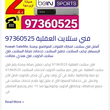
فني ستلايت العقلية​ 97360525
أفضل فني ستلايت
,
اشتراك القنوات
,
المواضيع
,
برمجة
,
Kuwait-Satellite
الريسيفير
,
تركيب الستلايت
,
تصليح الستلايت
,
خدماتنا
,
صيانة الستلايت
,
فتي
ستلايت الكويت
,
فني هندي
,
مقالات
فني ستلايت العقلية 97360525 تركيب تصليح صيانة برمجة رقم فني
سلايت العقلية من فني خبير ستلايت الكويت لخدمات الستلايت 97360525
ذو خبرة واحترافية عالية, في أي وقت وفي أي مكان بالكويت اتصل الآن
واحصل على خدماتنا المميزة التي لا مثيل لها. نقدم خدمات ستلايت في
جميع محافظات ومناطق الكويت وضواحيها منذ 15 عام, وجميع العاملين
في
Read More »