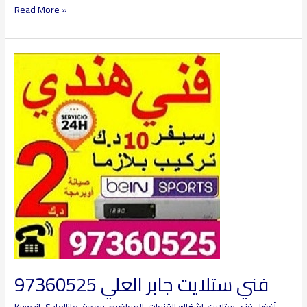
Read More »
فني
ستلايت
جابر
العلي
97360525
فني ستلايت جابر العلي 97360525
أفضل فني ستلايت
,
اشتراك القنوات
,
المواضيع
,
برمجة
,
Kuwait-Satellite