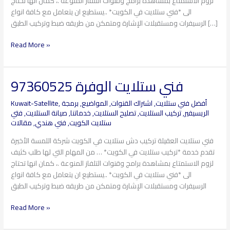
لزوم الاستمتاع بمشاهدة برامج وقنوات التلفاز المنوعة .، كمان انها تحتاج
الى *فني ستلايت في الكويت* ..يستطيع ان يتعامل مع كافة انواع
الرسيفرات ومستقبلات الإشارة ومتمكن من طريقه ضبط وتركيب الطبق […]
Read More »
فني ستلايت الوفرة 97360525
فني
ستلايت
أفضل فني ستلايت
,
اشتراك القنوات
,
المواضيع
,
برمجة
,
Kuwait-Satellite
الوفرة
الريسيفير
,
تركيب الستلايت
,
تصليح الستلايت
,
خدماتنا
,
صيانة الستلايت
,
فتي
97360525
ستلايت الكويت
,
فني هندي
,
مقالات
فني ستلايت العقيلة تركيب دش ستلايت في الكويت شركة اللمسة الأخيرة
تقدم خدمة *تركيب ستلايت في الكويت* … من المهام التي لها طلب كثيف
لزوم الاستمتاع بمشاهدة برامج وقنوات التلفاز المنوعة .، كمان انها تحتاج
الى *فني ستلايت في الكويت* ..يستطيع ان يتعامل مع كافة انواع
الرسيفرات ومستقبلات الإشارة ومتمكن من طريقه ضبط وتركيب الطبق
Read More »