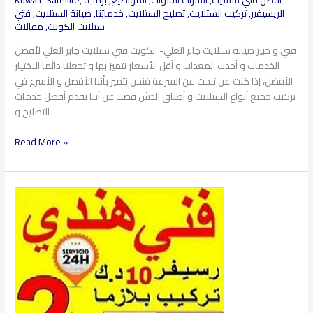
الريسيفير
,
تركيب الستلايت
,
تصليح الستلايت
,
خدماتنا
,
صيانة الستلايت
,
فتي
ستلايت الكويت
,
مقالات
فني و خبير صيانة ستلايت جابر العلي- الكويت فني ستلايت جابر العلي لأفضل
الخدمات و أحدث المعدات و أقل الأسعار نتميز بها و تجعلنا دائما الاختيار
الأفضل، إذا كنت عن تبحث عن السرعة فنحن نتميز بأننا الأفضل و الأسرع في
تركيب جميع أنواع الستلايت و أطباق الدش فضلا عن أننا نقدم أفضل خدمات
التصليح و
Read More »
فني
ستلايت
العقلية​
97360525