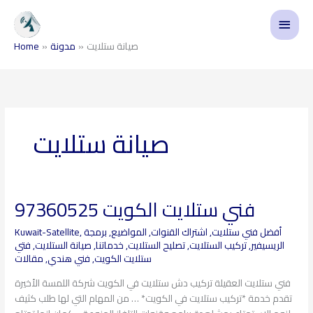
Skip
Main
to
content
Menu
صيانة ستلايت
مدونة
Home
صيانة ستلايت
فني ستلايت الكويت 97360525
فني
ستلايت
أفضل فني ستلايت
,
اشتراك القنوات
,
المواضيع
,
برمجة
,
Kuwait-Satellite
الكويت
الريسيفير
,
تركيب الستلايت
,
تصليح الستلايت
,
خدماتنا
,
صيانة الستلايت
,
فتي
97360525
ستلايت الكويت
,
فني هندي
,
مقالات
فني ستلايت العقيلة تركيب دش ستلايت في الكويت شركة اللمسة الأخيرة
تقدم خدمة *تركيب ستلايت في الكويت* … من المهام التي لها طلب كثيف