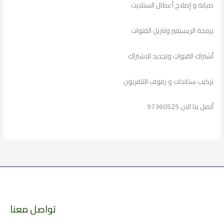
صيانة و إصلاح أعطال الستلايت
برمجة الريسيفير وتنزيل القنوات
أشتراك القنوات وتجديد الاشتراك
تركيب ستاندات و رفوف التلفزيون
أتصل بنا الان 97360525
تواصل معنا
الارشيف