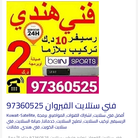
فني
ستلايت
القيروان
97360525
فني ستلايت القيروان 97360525
أفضل فني ستلايت
,
اشتراك القنوات
,
المواضيع
,
برمجة
,
Kuwait-Satellite
الريسيفير
,
تركيب الستلايت
,
تصليح الستلايت
,
خدماتنا
,
صيانة الستلايت
,
فتي
ستلايت الكويت
,
فني هندي
,
مقالات
فني ستلايت القيروان تصليح وتركيب ستلايت 97360525 حتاج الأعمال