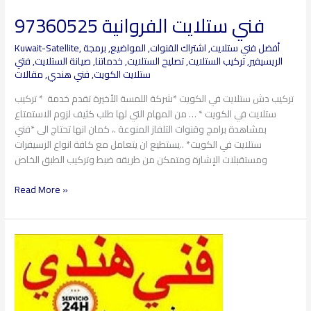
فني ستلايت الفروانية 97360525
فني
ستلايت
أفضل فني ستلايت
,
اشتراك القنوات
,
المواضيع
,
برمجة
,
Kuwait-Satellite
الفروانية
الريسيفير
,
تركيب الستلايت
,
تصليح الستلايت
,
خدماتنا
,
صيانة الستلايت
,
فتي
97360525
ستلايت الكويت
,
فني هندي
,
مقالات
تركيب دش ستلايت في الكويت *شركة اللمسة الأخيرة تقدم خدمة * تركيب
ستلايت في الكويت * … من المهام التي لها طلب كثيف لزوم الاستمتاع
بمشاهدة برامج وقنوات التلفاز المنوعة .، كمان انها تحتاج الى *فني
ستلايت في الكويت* ..يستطيع ان يتعامل مع كافة انواع الرسيفرات
ومستقبلات الإشارة ومتمكن من طريقه ضبط وتركيب الطبق الخاص
Read More »
فني
ستلايت
النهضة
97360525