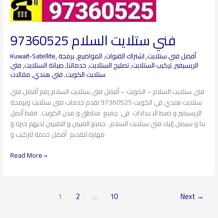
فني ستلايت السلام 97360525
أفضل فني ستلايت
,
اشتراك القنوات
,
المواضيع
,
برمجة
,
Kuwait-Satellite
الريسيفير
,
تركيب الستلايت
,
تصليح الستلايت
,
خدماتنا
,
صيانة الستلايت
,
فتي
ستلايت الكويت
,
فني هندي
,
مقالات
فني ستلايت السلام – الكويت – أفضل فني ستلايت السلام رقم أفضل فني
ستلايت هندي في الكويت 97360525 نقدم خدمات فني ستلايت وبرمجة
الريسيفير و ضبط الاعدادات في جميع مناطق و مدن الكويت. فقط أتصل
بنا و سيصل إليك فني ستلايت السلام. جميع الفنيين و التقنيين لديهم خبرة و
مهارة لتقديم أفضل خدمة لتركيب و
Read More »
1
2
…
10
Next
→