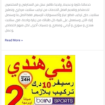
خدماتنا كثيرة وعديدة, ولدينا طاقم عمل من المحترفين و المختصيين
لخدمتكم وتقديم افضل الخدمات من تركيب ستلايت مركزي وتصليح
ستلايت, حتى تركيب قطع غيار وأكسسوارات للرسيفر, فقط اتصل بنا وسنصل
إليك الآن, وسنعمل على تلبية كل طلباتك من زيارة واحدة. فني ستلايت
هندي و سوري و أردني ومصري و جنسيات أخرى, لكل منهم اختصاص
وعمل,
Read More »
تركيب
الستلايت
97360525