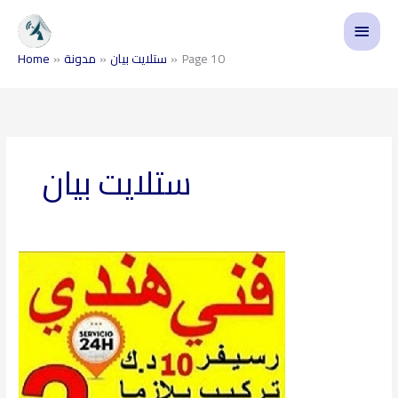
Skip
Main
to
content
Menu
Page 10
ستلايت بيان
مدونة
Home
ستلايت بيان
إشتراك
القنوات
97360525