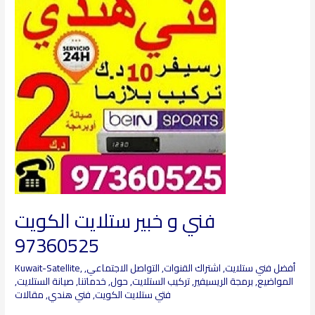
و
خبير
ستلايت
الكويت
97360525
فني و خبير ستلايت الكويت
97360525
أفضل فني ستلايت
,
اشتراك القنوات
,
التواصل الاجتماعي
,
,
Kuwait-Satellite
المواضيع
,
برمجة الريسيفير
,
تركيب الستلايت
,
حول
,
خدماتنا
,
صيانة الستلايت
,
فتي ستلايت الكويت
,
فني هندي
,
مقالات