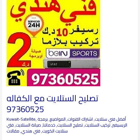
الستلايت
مع
الكفاله
97360525
تصليح الستلايت مع الكفاله
97360525
أفضل فني ستلايت
,
اشتراك القنوات
,
المواضيع
,
برمجة
,
Kuwait-Satellite
الريسيفير
,
تركيب الستلايت
,
تصليح الستلايت
,
خدماتنا
,
صيانة الستلايت
,
فتي
ستلايت الكويت
,
فني هندي
,
مقالات