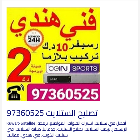
تصليح
الستلايت
97360525
تصليح الستلايت 97360525
أفضل فني ستلايت
,
اشتراك القنوات
,
المواضيع
,
برمجة
,
Kuwait-Satellite
الريسيفير
,
تركيب الستلايت
,
تصليح الستلايت
,
خدماتنا
,
صيانة الستلايت
,
فتي
ستلايت الكويت
,
فني هندي
,
مقالات