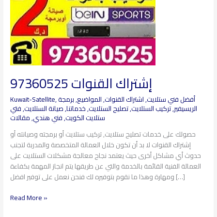
إشتراك القنوات 97360525
أفضل فني ستلايت
,
اشتراك القنوات
,
المواضيع
,
برمجة
,
Kuwait-Satellite
الريسيفير
,
تركيب الستلايت
,
تصليح الستلايت
,
خدماتنا
,
صيانة الستلايت
,
فتي
ستلايت الكويت
,
فني هندي
,
مقالات
حصولك على خدمات تصليح ستلايت, تركيب ستلايت أو برمجته وصيانته أو
إشتراك القنوات لا بد أن تكون خلال العمالة المتخصصة والمدربة لتجنب
حدوث أي مشاكل أخرى حيث يعتمد نجاح معالجة مشكلات الستلايت على
العمالة الفنية القائمة بالخدمة والتي عن طريقها يتم انجاز المهمة بكفاءة
ومهارة وهذا ما نقوم بتوفيره لك فنحن نعمل على توفير افضل […]
Read More »