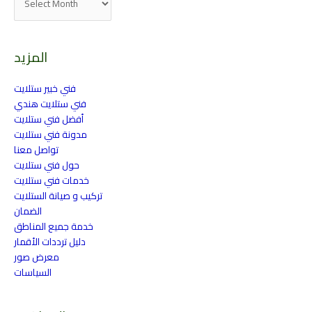
المزيد
فني خبير ستلايت
فني ستلايت هندي
أفضل فني ستلايت
مدونة فني ستلايت
تواصل معنا
حول فني ستلايت
خدمات فني ستلايت
تركيب و صيانة الستلايت
الضمان
خدمة جميع المناطق
دليل ترددات الأقمار
معرض صور
السياسات