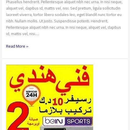
Phasellus hendrerit. Pellentesque aliquet nibh nec urna. In nisi neque,
aliquet vel, dapibus id, mattis vel, nisi. Sed pretium, ligula sollicitudin
laoreet viverra, tortor libero sodales leo, eget blandit nunc tortor eu
nibh. Nullam mollis. Ut justo. Suspendisse potenti. Hendrerit.
Pellentesque aliquet nibh nec urna. In nisi neque, aliquet vel, dapibus
id, mattis vel, nisi.…
Read More »
أفضل
فني
ستلايت
مختص
بتركيب
و
إصلاح
الريسيفير
و
الدش