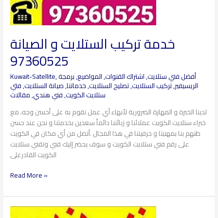
خدمة تركيب الستلايت و الصيانة
97360525
أفضل فني ستلايت
,
اشتراك القنوات
,
المواضيع
,
برمجة
,
Kuwait-Satellite
الريسيفير
,
تركيب الستلايت
,
تصليح الستلايت
,
خدماتنا
,
صيانة الستلايت
,
فتي
ستلايت الكويت
,
فني هندي
,
مقالات
لدينا الخبرة و المهارة الضرورية لأنهاء أي عمل نقوم به على أحسن وجه، مع
خبراء ستلايت الكويت عملائنا و زبائننا دائماً سعدين بخدمتنا و نحن عند حسن
ظنهم بنا بمهنيتا و حرفيتنا في هذا المجال .أتصل من أي مكان في الكويت
على رقم فني ستلايت الكويت و سوف يحضر إليك فني وتقني ستلايت
الكويت القادرعلى
Read More »
تصليح