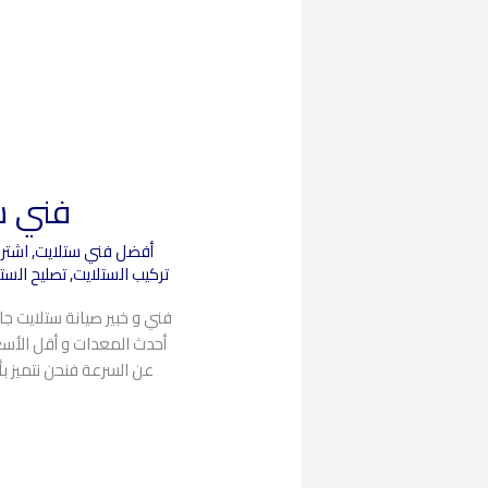
فني ستلا
أفضل فني ستلايت
,
اشترا
تركيب الستلايت
,
تصليح الست
فني و خبير صيانة ستلايت جا
أحدث المعدات و أقل الأسعار
عن السرعة فنحن نتميز بأ