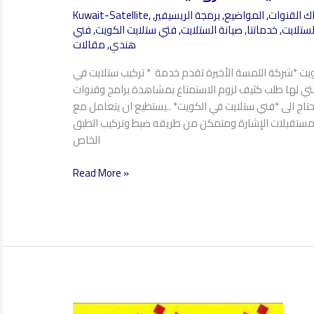
ستلايت
ك القنوات
,
المواضيع
,
برمجة الريسيفير
,
,
Kuwait-Satellite
الفروانية
لستلايت
,
خدماتنا
,
صيانة الستلايت
,
فتي ستلايت الكويت
,
فني
97360525
هندي
,
مقالات
يت *شركة اللمسة الأخيرة تقدم خدمة * تركيب ستلايت في
لتي لها طلب كثيف لزوم الاستمتاع بمشاهدة برامج وقنوات
 تحتاج الى *فني ستلايت في الكويت* ..يستطيع ان يتعامل مع
ومستقبلات الإشارة ومتمكن من طريقه ضبط وتركيب الطبق
الخاص
Read More »
فني