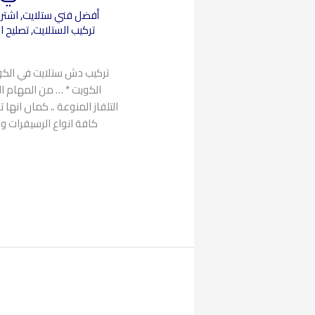
أفضل فني ستلايت
,
اشترا
تركيب الستلايت
,
تصليح ا
تركيب دش ستلايت في الكو
الكويت * … من المهام ا
التلفاز المنوعة .، كمان انها
كافة انواع الرسيفرات 