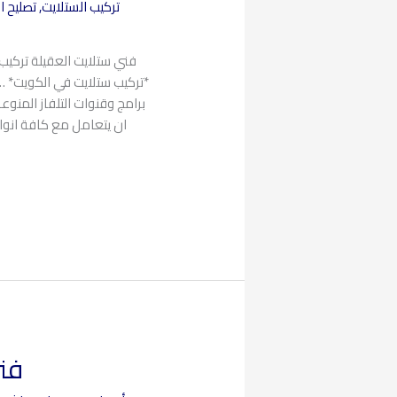
تركيب الستلايت
,
تصليح ا
فني ستلايت العقيلة تركي
*تركيب ستلايت في الكويت* …
برامج وقنوات التلفاز المنوع
ان يتعامل مع كافة انو
فني