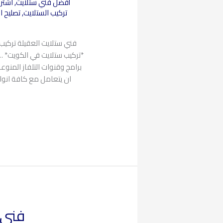
أفضل فني ستلايت
,
اشترا
تركيب الستلايت
,
تصليح ا
فني ستلايت العقيلة تركي
*تركيب ستلايت في الكويت* …
برامج وقنوات التلفاز المنوع
ان يتعامل مع كافة انو
فني ست