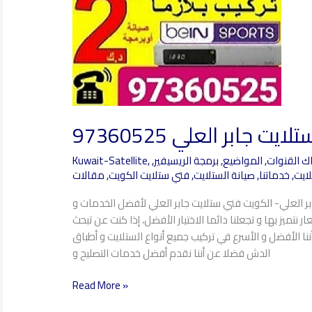
يت جابر العلي 97360525
ك القنوات
,
المواضيع
,
برمجة الريسيفير
,
,
Kuwait-Satellite
لايت
,
خدماتنا
,
صيانة الستلايت
,
فتي ستلايت الكويت
,
مقالات
بر العلي- الكويت فني ستلايت جابر العلي لأفضل الخدمات و
 نتميز بها و تجعلنا دائما الاختيار الأفضل، إذا كنت عن تبحث
ننا الأفضل و الأسرع في تركيب جميع أنواع الستلايت و أطباق
الدش فضلا عن أننا نقدم أفضل خدمات التصليح و
Read More »