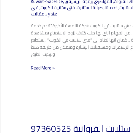
ك القنوات
,
المواضيع
,
برمجة الريسيفير
,
,
Kuwait-Satellite
الوفرة
لستلايت
,
خدماتنا
,
صيانة الستلايت
,
فتي ستلايت الكويت
,
فني
97360525
هندي
,
مقالات
ب دش ستلايت في الكويت شركة اللمسة الأخيرة تقدم خدمة
 من المهام التي لها طلب كثيف لزوم الاستمتاع بمشاهدة
ة .، كمان انها تحتاج الى *فني ستلايت في الكويت* ..يستطيع
اع الرسيفرات ومستقبلات الإشارة ومتمكن من طريقه ضبط
وتركيب الطبق
Read More »
لايت الفروانية 97360525
فني