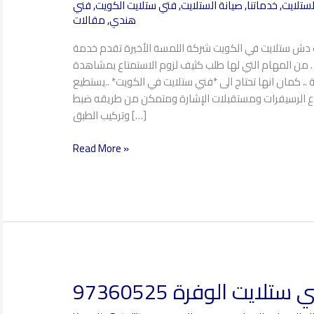
لستلايت
,
خدماتنا
,
صيانة الستلايت
,
فتي ستلايت الكويت
,
فني
97360525
هندي
,
مقالات
ب دش ستلايت في الكويت شركة اللمسة الأخيرة تقدم خدمة
 من المهام التي لها طلب كثيف لزوم الاستمتاع بمشاهدة
ة .، كمان انها تحتاج الى *فني ستلايت في الكويت* ..يستطيع
اع الرسيفرات ومستقبلات الإشارة ومتمكن من طريقه ضبط
وتركيب الطبق […]
Read More »
 ستلايت الوفرة 97360525
فني
ستلايت