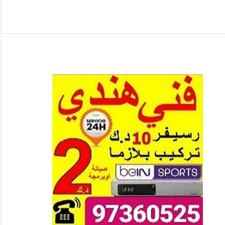
فني
ستلايت
العقلية​
97360525