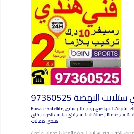
ستلايت
النهضة
97360525
ستلايت النهضة 97360525
ك القنوات
,
المواضيع
,
برمجة الريسيفير
,
,
Kuwait-Satellite
لستلايت
,
خدماتنا
,
صيانة الستلايت
,
فتي ستلايت الكويت
,
فني
هندي
,
مقالات
لنهضة- الكويت فني ستلايت النهضة لأفضل الخدمات و أحدث