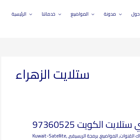
حول
مدونة
المواضيع
خدماتنا
الرئيسية
ستلايت الزهراء
ستلايت الكويت 97360525
فني
ستلايت
ك القنوات
,
المواضيع
,
برمجة الريسيفير
,
,
Kuwait-Satellite
الكويت