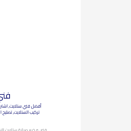
فني 
أفضل فني ستلايت
,
اشترا
تركيب الستلايت
,
تصليح ا
فني و خبير صيانة ستلايت ا