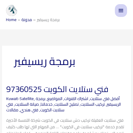
Skip
Main
to
content
Menu
برمجة ريسيفير
مدونة
Home
برمجة ريسيفير
فني ستلايت الكويت 97360525
فني
ستلايت
أفضل فني ستلايت
,
اشتراك القنوات
,
المواضيع
,
برمجة
,
Kuwait-Satellite
الكويت
الريسيفير
,
تركيب الستلايت
,
تصليح الستلايت
,
خدماتنا
,
صيانة الستلايت
,
فتي
97360525
ستلايت الكويت
,
فني هندي
,
مقالات
فني ستلايت العقيلة تركيب دش ستلايت في الكويت شركة اللمسة الأخيرة
تقدم خدمة *تركيب ستلايت في الكويت* … من المهام التي لها طلب كثيف