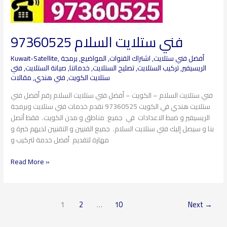
فني ستلايت السلام 97360525
أفضل فني ستلايت
,
اشتراك القنوات
,
المواضيع
,
برمجة
,
Kuwait-Satellite
الريسيفير
,
تركيب الستلايت
,
تصليح الستلايت
,
خدماتنا
,
صيانة الستلايت
,
فتي
ستلايت الكويت
,
فني هندي
,
مقالات
فني ستلايت السلام – الكويت – أفضل فني ستلايت السلام رقم أفضل فني
ستلايت هندي في الكويت 97360525 نقدم خدمات فني ستلايت وبرمجة
الريسيفير و ضبط الاعدادات في جميع مناطق و مدن الكويت. فقط أتصل
بنا و سيصل إليك فني ستلايت السلام. جميع الفنيين و التقنيين لديهم خبرة و
مهارة لتقديم أفضل خدمة لتركيب و
Read More »
1
2
…
10
Next
→