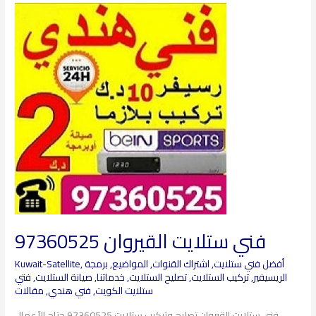
فني
ستلايت
القيروان
97360525
فني ستلايت القيروان 97360525
أفضل فني ستلايت
,
اشتراك القنوات
,
المواضيع
,
برمجة
,
Kuwait-Satellite
الريسيفير
,
تركيب الستلايت
,
تصليح الستلايت
,
خدماتنا
,
صيانة الستلايت
,
فتي
ستلايت الكويت
,
فني هندي
,
مقالات
فني ستلايت القيروان تصليح وتركيب ستلايت 97360525 حتاج الأعمال