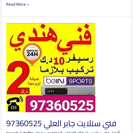
Read More »
فني
ستلايت
جابر
العلي
97360525
فني ستلايت جابر العلي 97360525
أفضل فني ستلايت
,
اشتراك القنوات
,
المواضيع
,
برمجة
,
Kuwait-Satellite