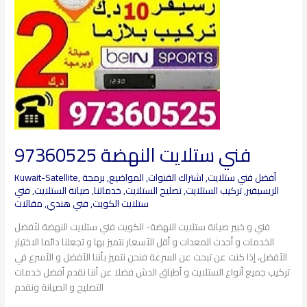
فني ستلايت النهضة 97360525
أفضل فني ستلايت
,
اشتراك القنوات
,
المواضيع
,
برمجة
,
Kuwait-Satellite
الريسيفير
,
تركيب الستلايت
,
تصليح الستلايت
,
خدماتنا
,
صيانة الستلايت
,
فتي
ستلايت الكويت
,
فني هندي
,
مقالات
فني و خبير صيانة ستلايت النهضة- الكويت فني ستلايت النهضة لأفضل
الخدمات و أحدث المعدات و أقل الأسعار نتميز بها و تجعلنا دائما الاختيار
الأفضل، إذا كنت عن تبحث عن السرعة فنحن نتميز بأننا الأفضل و الأسرع في
تركيب جميع أنواع الستلايت و أطباق الدش فضلا عن أننا نقدم أفضل خدمات
التصليح و الصيانة ونقدم