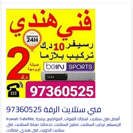
فني
ستلايت
الرقة
97360525
فني ستلايت الرقة 97360525
أفضل فني ستلايت
,
اشتراك القنوات
,
المواضيع
,
برمجة
,
Kuwait-Satellite
الريسيفير
,
تركيب الستلايت
,
تصليح الستلايت
,
خدماتنا
,
صيانة الستلايت
,
فتي
ستلايت الكويت
,
فني هندي
,
مقالات