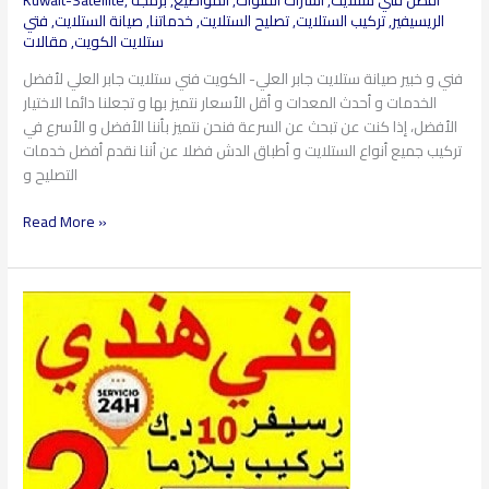
الريسيفير
,
تركيب الستلايت
,
تصليح الستلايت
,
خدماتنا
,
صيانة الستلايت
,
فتي
ستلايت الكويت
,
مقالات
فني و خبير صيانة ستلايت جابر العلي- الكويت فني ستلايت جابر العلي لأفضل
الخدمات و أحدث المعدات و أقل الأسعار نتميز بها و تجعلنا دائما الاختيار
الأفضل، إذا كنت عن تبحث عن السرعة فنحن نتميز بأننا الأفضل و الأسرع في
تركيب جميع أنواع الستلايت و أطباق الدش فضلا عن أننا نقدم أفضل خدمات
التصليح و
Read More »
فني
ستلايت
العقلية​
97360525