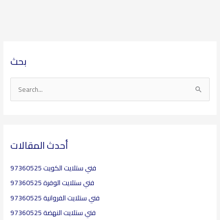
ا
ا
بحث
ل
ل
أ
م
ر
و
S
ش
ا
e
ي
ض
a
ف
ي
r
ع
c
أحدث المقالات
h
فني ستلايت الكويت 97360525
f
o
فني ستلايت الوفرة 97360525
r
فني ستلايت الفروانية 97360525
:
فني ستلايت النهضة 97360525