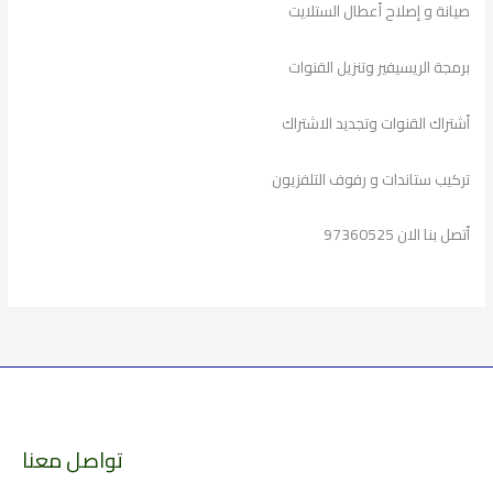
صيانة و إصلاح أعطال الستلايت
برمجة الريسيفير وتنزيل القنوات
أشتراك القنوات وتجديد الاشتراك
تركيب ستاندات و رفوف التلفزيون
أتصل بنا الان 97360525
تواصل معنا
الارشيف