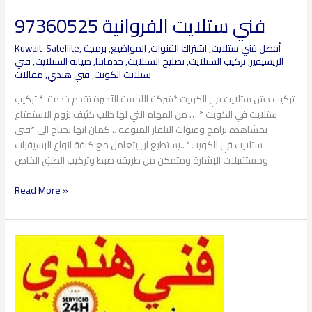
فني ستلايت الفروانية 97360525
فني
ستلايت
أفضل فني ستلايت
,
اشتراك القنوات
,
المواضيع
,
برمجة
,
Kuwait-Satellite
الفروانية
الريسيفير
,
تركيب الستلايت
,
تصليح الستلايت
,
خدماتنا
,
صيانة الستلايت
,
فتي
97360525
ستلايت الكويت
,
فني هندي
,
مقالات
تركيب دش ستلايت في الكويت *شركة اللمسة الأخيرة تقدم خدمة * تركيب
ستلايت في الكويت * … من المهام التي لها طلب كثيف لزوم الاستمتاع
بمشاهدة برامج وقنوات التلفاز المنوعة .، كمان انها تحتاج الى *فني
ستلايت في الكويت* ..يستطيع ان يتعامل مع كافة انواع الرسيفرات
ومستقبلات الإشارة ومتمكن من طريقه ضبط وتركيب الطبق الخاص
Read More »
فني
ستلايت
النهضة
97360525