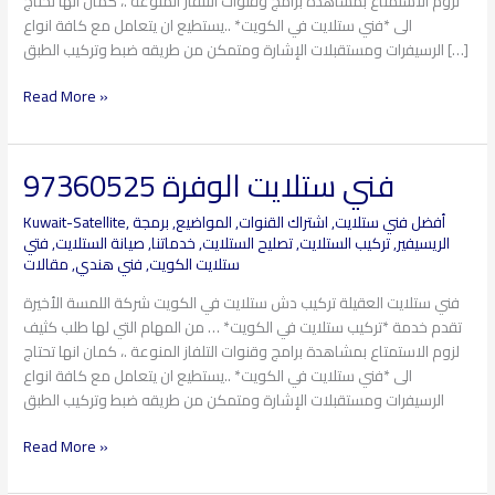
لزوم الاستمتاع بمشاهدة برامج وقنوات التلفاز المنوعة .، كمان انها تحتاج
الى *فني ستلايت في الكويت* ..يستطيع ان يتعامل مع كافة انواع
الرسيفرات ومستقبلات الإشارة ومتمكن من طريقه ضبط وتركيب الطبق […]
Read More »
فني ستلايت الوفرة 97360525
فني
ستلايت
أفضل فني ستلايت
,
اشتراك القنوات
,
المواضيع
,
برمجة
,
Kuwait-Satellite
الوفرة
الريسيفير
,
تركيب الستلايت
,
تصليح الستلايت
,
خدماتنا
,
صيانة الستلايت
,
فتي
97360525
ستلايت الكويت
,
فني هندي
,
مقالات
فني ستلايت العقيلة تركيب دش ستلايت في الكويت شركة اللمسة الأخيرة
تقدم خدمة *تركيب ستلايت في الكويت* … من المهام التي لها طلب كثيف
لزوم الاستمتاع بمشاهدة برامج وقنوات التلفاز المنوعة .، كمان انها تحتاج
الى *فني ستلايت في الكويت* ..يستطيع ان يتعامل مع كافة انواع
الرسيفرات ومستقبلات الإشارة ومتمكن من طريقه ضبط وتركيب الطبق
Read More »