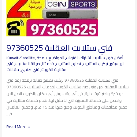
فني ستلايت العقلية​ 97360525
أفضل فني ستلايت
,
اشتراك القنوات
,
المواضيع
,
برمجة
,
Kuwait-Satellite
الريسيفير
,
تركيب الستلايت
,
تصليح الستلايت
,
خدماتنا
,
صيانة الستلايت
,
فتي
ستلايت الكويت
,
فني هندي
,
مقالات
فني ستلايت العقلية 97360525 تركيب تصليح صيانة برمجة رقم فني
سلايت العقلية من فني خبير ستلايت الكويت لخدمات الستلايت 97360525
ذو خبرة واحترافية عالية, في أي وقت وفي أي مكان بالكويت اتصل الآن
واحصل على خدماتنا المميزة التي لا مثيل لها. نقدم خدمات ستلايت في
جميع محافظات ومناطق الكويت وضواحيها منذ 15 عام, وجميع العاملين
في
Read More »