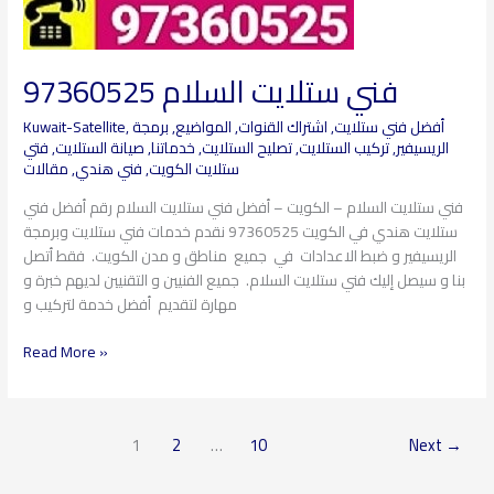
فني ستلايت السلام 97360525
أفضل فني ستلايت
,
اشتراك القنوات
,
المواضيع
,
برمجة
,
Kuwait-Satellite
الريسيفير
,
تركيب الستلايت
,
تصليح الستلايت
,
خدماتنا
,
صيانة الستلايت
,
فتي
ستلايت الكويت
,
فني هندي
,
مقالات
فني ستلايت السلام – الكويت – أفضل فني ستلايت السلام رقم أفضل فني
ستلايت هندي في الكويت 97360525 نقدم خدمات فني ستلايت وبرمجة
الريسيفير و ضبط الاعدادات في جميع مناطق و مدن الكويت. فقط أتصل
بنا و سيصل إليك فني ستلايت السلام. جميع الفنيين و التقنيين لديهم خبرة و
مهارة لتقديم أفضل خدمة لتركيب و
Read More »
1
2
…
10
Next
→