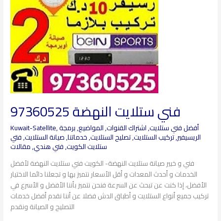
فني ستلايت النهضة 97360525
أفضل فني ستلايت
,
اشتراك القنوات
,
المواضيع
,
برمجة
,
Kuwait-Satellite
الريسيفير
,
تركيب الستلايت
,
تصليح الستلايت
,
خدماتنا
,
صيانة الستلايت
,
فتي
ستلايت الكويت
,
فني هندي
,
مقالات
فني و خبير صيانة ستلايت النهضة- الكويت فني ستلايت النهضة لأفضل
الخدمات و أحدث المعدات و أقل الأسعار نتميز بها و تجعلنا دائما الاختيار
الأفضل، إذا كنت عن تبحث عن السرعة فنحن نتميز بأننا الأفضل و الأسرع في
تركيب جميع أنواع الستلايت و أطباق الدش فضلا عن أننا نقدم أفضل خدمات
التصليح و الصيانة ونقدم