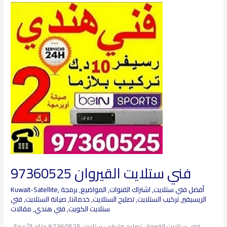
فني
ستلايت
القيروان
97360525
فني ستلايت القيروان 97360525
أفضل فني ستلايت
,
اشتراك القنوات
,
المواضيع
,
برمجة
,
Kuwait-Satellite
الريسيفير
,
تركيب الستلايت
,
تصليح الستلايت
,
خدماتنا
,
صيانة الستلايت
,
فتي
ستلايت الكويت
,
فني هندي
,
مقالات
فني ستلايت القيروان تصليح وتركيب ستلايت 97360525 حتاج الأعمال