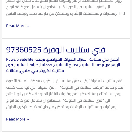
لزوم الاستمتاع بمشاهدة برامج وقنوات التلفاز المنوعة .، كمان انها تحتاج
الى *فني ستلايت في الكويت* ..يستطيع ان يتعامل مع كافة انواع
الرسيفرات ومستقبلات الإشارة ومتمكن من طريقه ضبط وتركيب الطبق […]
Read More »
فني ستلايت الوفرة 97360525
فني
ستلايت
أفضل فني ستلايت
,
اشتراك القنوات
,
المواضيع
,
برمجة
,
Kuwait-Satellite
الوفرة
الريسيفير
,
تركيب الستلايت
,
تصليح الستلايت
,
خدماتنا
,
صيانة الستلايت
,
فتي
97360525
ستلايت الكويت
,
فني هندي
,
مقالات
فني ستلايت العقيلة تركيب دش ستلايت في الكويت شركة اللمسة الأخيرة
تقدم خدمة *تركيب ستلايت في الكويت* … من المهام التي لها طلب كثيف
لزوم الاستمتاع بمشاهدة برامج وقنوات التلفاز المنوعة .، كمان انها تحتاج
الى *فني ستلايت في الكويت* ..يستطيع ان يتعامل مع كافة انواع
الرسيفرات ومستقبلات الإشارة ومتمكن من طريقه ضبط وتركيب الطبق
Read More »