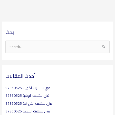
ا
ا
بحث
ل
ل
أ
م
ر
و
S
ش
ا
e
ي
ض
a
ف
ي
r
ع
c
أحدث المقالات
h
فني ستلايت الكويت 97360525
f
o
فني ستلايت الوفرة 97360525
r
فني ستلايت الفروانية 97360525
:
فني ستلايت النهضة 97360525