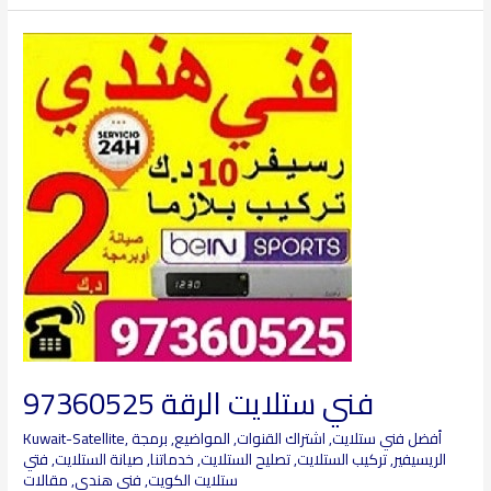
فني
ستلايت
الرقة
97360525
فني ستلايت الرقة 97360525
أفضل فني ستلايت
,
اشتراك القنوات
,
المواضيع
,
برمجة
,
Kuwait-Satellite
الريسيفير
,
تركيب الستلايت
,
تصليح الستلايت
,
خدماتنا
,
صيانة الستلايت
,
فتي
ستلايت الكويت
,
فني هندي
,
مقالات