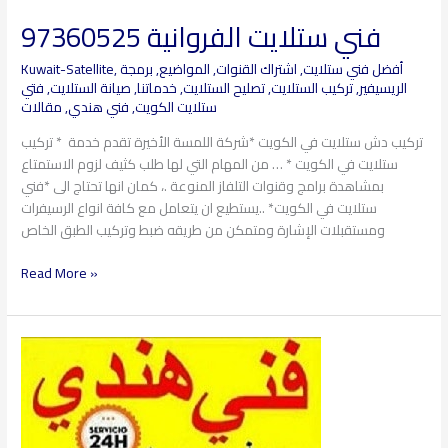
فني ستلايت الفروانية 97360525
فني
ستلايت
أفضل فني ستلايت
,
اشتراك القنوات
,
المواضيع
,
برمجة
,
Kuwait-Satellite
الفروانية
الريسيفير
,
تركيب الستلايت
,
تصليح الستلايت
,
خدماتنا
,
صيانة الستلايت
,
فتي
97360525
ستلايت الكويت
,
فني هندي
,
مقالات
تركيب دش ستلايت في الكويت *شركة اللمسة الأخيرة تقدم خدمة * تركيب
ستلايت في الكويت * … من المهام التي لها طلب كثيف لزوم الاستمتاع
بمشاهدة برامج وقنوات التلفاز المنوعة .، كمان انها تحتاج الى *فني
ستلايت في الكويت* ..يستطيع ان يتعامل مع كافة انواع الرسيفرات
ومستقبلات الإشارة ومتمكن من طريقه ضبط وتركيب الطبق الخاص
Read More »
فني
ستلايت
النهضة
97360525