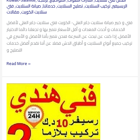
الريسيفير
,
تركيب الستلايت
,
تصليح الستلايت
,
خدماتنا
,
صيانة الستلايت
,
فتي
ستلايت الكويت
,
مقالات
فني و خبير صيانة ستلايت جابر العلي- الكويت فني ستلايت جابر العلي لأفضل
الخدمات و أحدث المعدات و أقل الأسعار نتميز بها و تجعلنا دائما الاختيار
الأفضل، إذا كنت عن تبحث عن السرعة فنحن نتميز بأننا الأفضل و الأسرع في
تركيب جميع أنواع الستلايت و أطباق الدش فضلا عن أننا نقدم أفضل خدمات
التصليح و
Read More »
فني
ستلايت
العقلية​
97360525