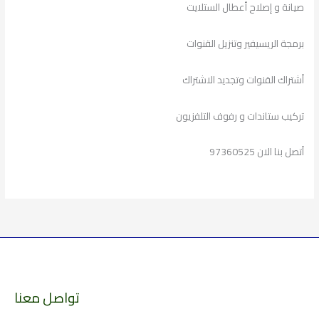
صيانة و إصلاح أعطال الستلايت
برمجة الريسيفير وتنزيل القنوات
أشتراك القنوات وتجديد الاشتراك
تركيب ستاندات و رفوف التلفزيون
أتصل بنا الان 97360525
تواصل معنا
الارشيف