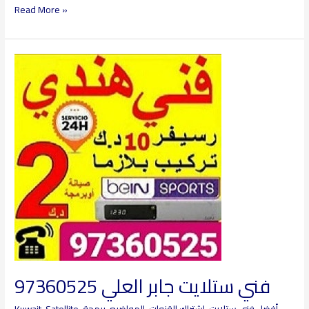
Read More »
فني
ستلايت
جابر
العلي
97360525
فني ستلايت جابر العلي 97360525
أفضل فني ستلايت
,
اشتراك القنوات
,
المواضيع
,
برمجة
,
Kuwait-Satellite