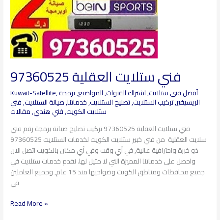
فني ستلايت العقلية​ 97360525
أفضل فني ستلايت
,
اشتراك القنوات
,
المواضيع
,
برمجة
,
Kuwait-Satellite
الريسيفير
,
تركيب الستلايت
,
تصليح الستلايت
,
خدماتنا
,
صيانة الستلايت
,
فتي
ستلايت الكويت
,
فني هندي
,
مقالات
فني ستلايت العقلية 97360525 تركيب تصليح صيانة برمجة رقم فني
سلايت العقلية من فني خبير ستلايت الكويت لخدمات الستلايت 97360525
ذو خبرة واحترافية عالية, في أي وقت وفي أي مكان بالكويت اتصل الآن
واحصل على خدماتنا المميزة التي لا مثيل لها. نقدم خدمات ستلايت في
جميع محافظات ومناطق الكويت وضواحيها منذ 15 عام, وجميع العاملين
في
Read More »