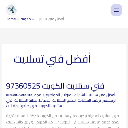
Skip
Main
to
content
Menu
أفضل فني تسلايت
مدونة
Home
أفضل فني تسلايت
فني ستلايت الكويت 97360525
فني
ستلايت
أفضل فني ستلايت
,
اشتراك القنوات
,
المواضيع
,
برمجة
,
Kuwait-Satellite
الكويت
الريسيفير
,
تركيب الستلايت
,
تصليح الستلايت
,
خدماتنا
,
صيانة الستلايت
,
فتي
97360525
ستلايت الكويت
,
فني هندي
,
مقالات
فني ستلايت العقيلة تركيب دش ستلايت في الكويت شركة اللمسة الأخيرة
تقدم خدمة *تركيب ستلايت في الكويت* … من المهام التي لها طلب كثيف